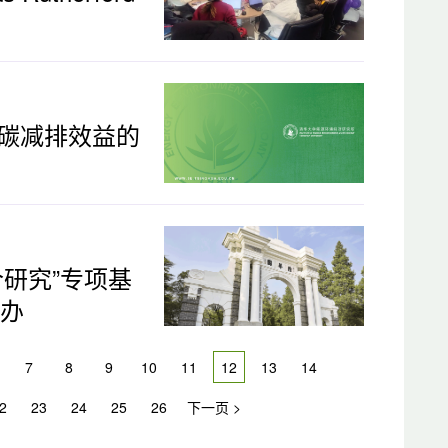
碳减排效益的
研究”专项基
举办
7
8
9
10
11
12
13
14
2
23
24
25
26
下一页 >