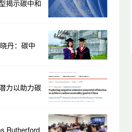
型揭示碳中和
黄晓丹：碳中
潜力以助力碳
utherford