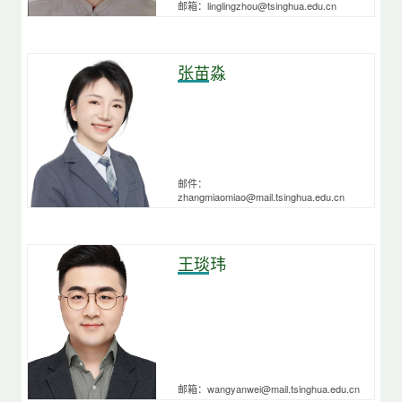
邮箱：linglingzhou@tsinghua.edu.cn
张苗淼
邮件：
zhangmiaomiao@mail.tsinghua.edu.cn
王琰玮
邮箱：wangyanwei@mail.tsinghua.edu.cn