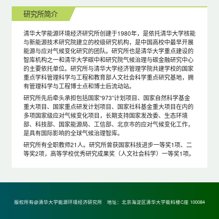
研究所简介
清华大学能源环境经济研究所创建于1980年，是依托清华大学核能
与新能源技术研究院建立的校级研究机构，是中国高校中最早开展
能源与应对气候变化研究的团队。研究所也是清华大学重点建设的
智库机构之一和清华大学碳中和研究院气候治理与碳金融研究中心
的主要依托单位。研究所与清华大学经济管理学院共建学校的国家
重点学科管理科学与工程和教育部人文社会科学重点研究基地，拥
有管理科学与工程博士点和博士后流动站。
研究所先后牵头承担包括国家“973”计划项目、国家自然科学基金
重大项目、国家重点研发计划项目、国家社科基金重大项目在内的
多项国家级应对气候变化项目，长期支持国家发改委、生态环境
部、科技部、国家能源局、工信部、北京市的应对气候变化工作，
是具有国际影响的全球气候治理智库。
研究所有全职教师21人。研究所曾获国家科技进步一等奖1项、二
等奖2项，高等学校优秀研究成果奖（人文社会科学）一等奖1项。
版权所有@清华大学能源环境经济研究所 地址：北京海淀区清华大学能科楼C座 100084