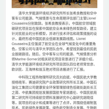
清华大学能源环境经济研究所所长张希良教授和空中
客车公司能源、气候情景与生命周期评估部门主管Lionel
Cousseins分别致辞。张希良教授表示，中国航空领域脱
碳研究项目旨在探索中国航空业未来绿色转型路径，建立
针对民航业的分析模型，并进行技术评估和政策措施的设
计，最终形成中国民航业低碳发展路线图。Lionel
Cousseins主任强调了航空业在全球气候变化中的重要角
色，空客公司与清华大学团队合作，希望找到最佳的民航
业脱碳路径。随后，空中客车公司的能源、气候情景分析
师Marine Gorner对相关研究项目背景进行了详细介绍，
清华大学能源环境经济研究所项目团队四位老师常世彦、
欧训民、王海林和翁玉艳对项目进展进行了汇报。
中科院工程热物理所研究员刘启斌、中国民航大学教
授杨晓军、赛迪研究院产业政策研究所所长王昊、中国石
油化工集团公司健康安全环保管理部绿色低碳处副处长王
之茵、中航集团规划发展部国航专家胡嘉伦、中国民航局
第二研究所可持续航空燃料发展研究中心副研究胡晓佳
等，就项目的设计和成果等进行了点评，并围绕低碳制氢
技术、民航绿色发展政策、绿色航空制造业发展、生物航