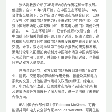
张达副教授介绍了3E与IEA的合作历程和未来发展。
他提到，自2019年7月开始，在中国生态环境部与IEA的
合作备忘框架下，双方启动了中国碳市场联合研究，已联
合发布《中国碳市场在电力行业低碳转型中的作用》《加
强中国碳市场助力实现碳中和：聚焦电力部门》两份公开
报告。IEA、生态环境部和3E已合作组织3次研讨会，对
中国碳市场相关的重要问题开展了讨论，促进了政府、高
校和国际机构针对中国碳市场未来发展和完善设计的深入
交流。未来，双方将推进第三份联合报告的研究和发布，
聚焦讨论引入配额拍卖机制对中国碳市场及中国实现碳中
和承诺的作用与影响，并组织开展更多的研讨会，也将继
续推动双方人员交流。
自由讨论环节，双方就碳市场拓展到其他部门(如工
业、建筑、交通等)的影响和作用分析、氢能及其和电力
系统的交互、其他能源气候相关政策(如绿证、绿电交
易、电力市场化改革、自愿减排市场等)与碳市场的衔接
及政策协调等方向展开了深入探讨，进一步明确了未来的
合作方向。
IEA中国合作部代理主任Rebecca McKimm、可再生
能源并网和电力安全部专家Jacques Warichet、可再生能