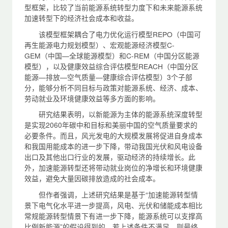
型框架，比较了当前能源系统转型力度下和未来能源系统
加速转型下的经济社会成本和收益。
该模型框架耦合了电力优化运行模型REPO（中国可
再生能源电力规划模型）、宏观能源经济模型C-
GEM（中国—全球能源模型）和C-REM（中国分区能源
模型），以及健康效益综合评估模型REACH（中国分区
能源—排放—空气质量—健康综合评估模型）3个子部
分，能够分析不同目标与政策对能源系统、经济、成本、
劳动就业及环境健康效益等多方面的影响。
研究结果表明，以新能源为主体的能源系统深度转型
是实现2060年碳中和目标和美丽中国的空气质量要求的
必要条件。而且，风光发电的大规模发展将促进自身成本
和我国用能成本的进一步下降，带动我国光伏和风电设备
出口及其他出口行业的发展，驱动经济的持续增长。此
外，加速能源转型还将带动就业岗位的净增长和环境健康
效益，避免大量因碳排放造成的社会成本。
但作者强调，上述研究结果是基于“加速能源转型情
景下电气化水平进一步提高，风电、光伏和储能成本相比
常规能源转型情景下有进一步下降，能源系统可以支撑高
比例新能源”的假设得到的。若上述条件不满足，则最终